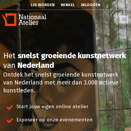
LID WORDEN
WINKEL
INLOGGEN
Het
snelst groeiende kunstnetwerk
van
Nederland
Ontdek het snelst groeiende kunstnetwerk
van Nederland met meer dan 3.000 actieve
kunstleden.
Start jouw eigen online atelier
Exposeer op onze evenementen