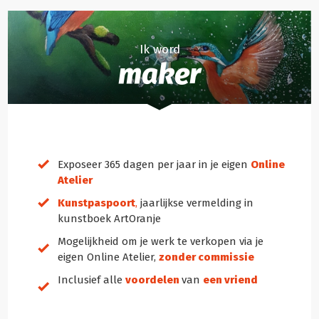
Ik word
maker
Exposeer 365 dagen per jaar in je eigen
Online
Atelier
Kunstpaspoort
,
jaarlijkse vermelding in
kunstboek ArtOranje
Mogelijkheid om je werk te verkopen via je
eigen Online Atelier,
zonder commissie
Inclusief alle
voordelen
van
een vriend