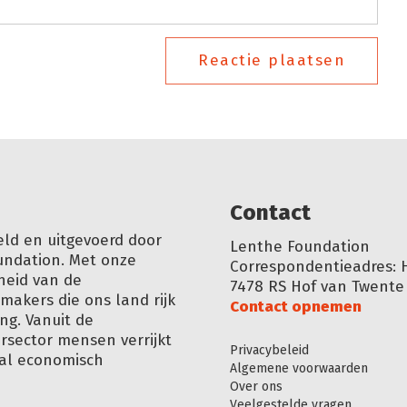
Reactie plaatsen
Conta
ct
eld en uitgevoerd door
Lenthe Foundation
undation. Met onze
Correspondentieadres: 
heid van de
7478 RS Hof van Twente
akers die ons land rijk
Contact opnemen
ng. Vanuit de
ursector mensen verrijkt
Privacybeleid
aal economisch
Algemene voorwaarden
Over ons
Veelgestelde vragen