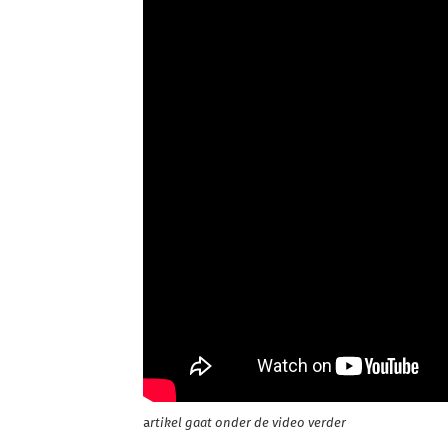
a
rtikel gaat onder de video verder