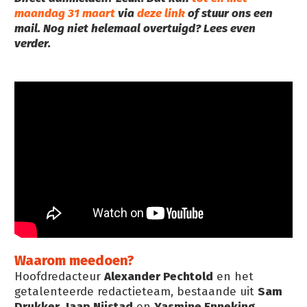
maandag 31 maart
via
deze link
of stuur ons een
mail.
Nog niet helemaal overtuigd? Lees even
verder.
Waarom meedoen?
Hoofdredacteur
Alexander Pechtold
en het
getalenteerde redactieteam, bestaande uit
Sam
Drukker
,
Jaap Nijstad
en
Yasmine Enneking
,