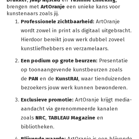
brengen met
ArtOranje
een unieke kans voor
kunstenaars zoals jij.
Professionele zichtbaarheid:
ArtOranje
wordt zowel in print als digitaal uitgebracht.
Hierdoor bereikt jouw werk dubbel zoveel
kunstliefhebbers en verzamelaars.
Een podium op grote beurzen:
Presentatie
op toonaangevende kunstbeurzen zoals
de
PAN
en de
KunstRAI
, waar tienduizenden
bezoekers jouw werk kunnen bewonderen.
Exclusieve promotie:
ArtOranje krijgt media-
aandacht via gerenommeerde kanalen
zoals
NRC
,
TABLEAU Magazine
en
bibliotheken.
Blijvende waarde:
ArtOranje is een blijvende