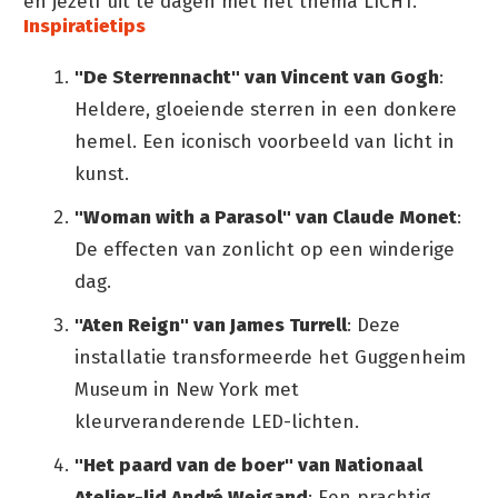
en jezelf uit te dagen met het thema LICHT.
Inspiratietips
"De Sterrennacht" van Vincent van Gogh
:
Heldere, gloeiende sterren in een donkere
hemel. Een iconisch voorbeeld van licht in
kunst.
"Woman with a Parasol" van Claude Monet
:
De effecten van zonlicht op een winderige
dag.
"Aten Reign" van James Turrell
: Deze
installatie transformeerde het Guggenheim
Museum in New York met
kleurveranderende LED-lichten.
"Het paard van de boer" van Nationaal
Atelier-lid André Weigand
: Een prachtig