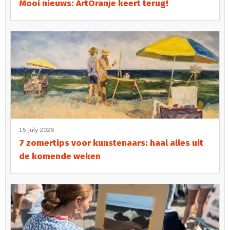
Mooi nieuws: ArtOranje keert terug!
15 July 2026
7 zomertips voor kunstenaars: haal alles uit
de komende weken