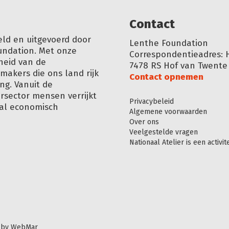
Conta
ct
eld en uitgevoerd door
Lenthe Foundation
undation. Met onze
Correspondentieadres: 
heid van de
7478 RS Hof van Twente
akers die ons land rijk
Contact opnemen
ng. Vanuit de
ursector mensen verrijkt
Privacybeleid
aal economisch
Algemene voorwaarden
Over ons
Veelgestelde vragen
Nationaal Atelier is een activi
 by WebMar