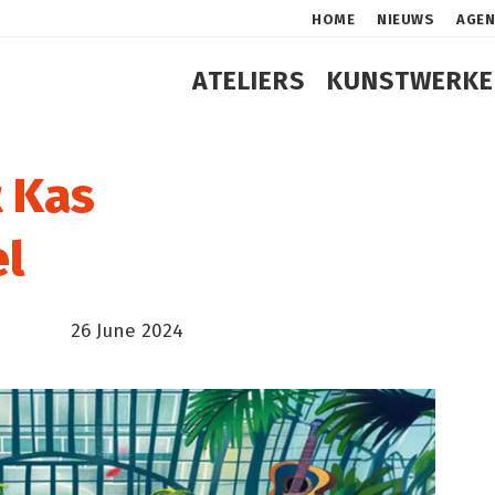
HOME
NIEUWS
AGE
ATELIERS
KUNSTWERKE
t Kas
l
26 June 2024