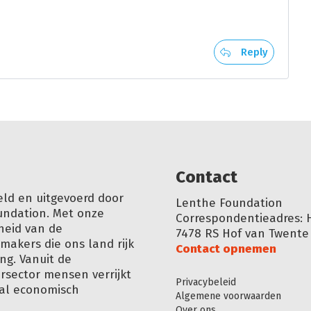
Reply
Conta
ct
eld en uitgevoerd door
Lenthe Foundation
undation. Met onze
Correspondentieadres: 
heid van de
7478 RS Hof van Twente
akers die ons land rijk
Contact opnemen
ng. Vanuit de
ursector mensen verrijkt
Privacybeleid
aal economisch
Algemene voorwaarden
Over ons