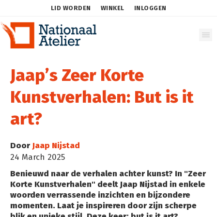
LID WORDEN
WINKEL
INLOGGEN
Jaap’s Zeer Korte
Kunstverhalen: But is it
art?
Door
Jaap Nijstad
24 March 2025
Benieuwd naar de verhalen achter kunst? In "Zeer
Korte Kunstverhalen" deelt Jaap Nijstad in enkele
woorden verrassende inzichten en bijzondere
momenten. Laat je inspireren door zijn scherpe
blik en unieke stijl. Deze keer: but is it art?